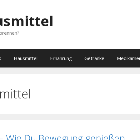
smittel
dbrennen?
s
Hausmittel
Ernährung
Getränke
Medikame
ittel
– Wie Du Bewegung genießen