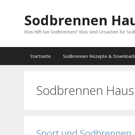
Zum
Inhalt
Sodbrennen Hau
springen
Was hilft bei Sodbrennen? Was sind Ursachen für So
Startseite
Sodbrennen Rezepte & Download
Sodbrennen Hausm
Sport und Sodbrennen 