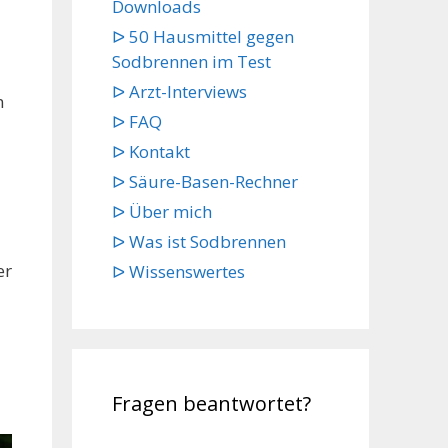
Downloads
ᐅ 50 Hausmittel gegen
Sodbrennen im Test
ᐅ Arzt-Interviews
m
ᐅ FAQ
ᐅ Kontakt
ᐅ Säure-Basen-Rechner
ᐅ Über mich
ᐅ Was ist Sodbrennen
er
ᐅ Wissenswertes
Fragen beantwortet?